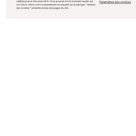
valable pour le site
www.inli.fr
. Vous pourrez à tout moment revenir sur
Paramètres des cookies
vos choix, retirer votre consentement en cliquant sur la rubrique “ Gestion
des cookies ” présente en bas des pages du site
154 620 €
cc
Appartement · 2 pièces · 44 m²
170 369 €
cc