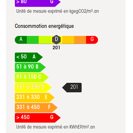
> 80
G
Unité de mesure exprimé en kgegCO2/m².an
Consommation energétique
A
G
< 50
A
51 à 90
B
91 à 150
C
151 à 230
D
231 à 330
E
331 à 450
F
> 450
G
Unité de mesure exprimé en KWhEP/m².an