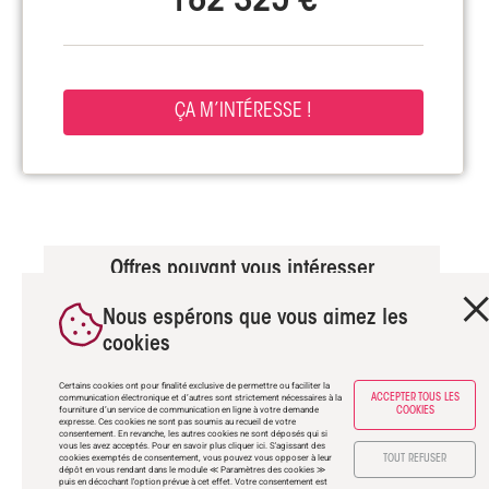
162 325 €
ÇA M’INTÉRESSE !
Offres pouvant vous intéresser
Nous espérons que vous aimez les
cookies
Certains cookies ont pour finalité exclusive de permettre ou faciliter la
communication électronique et d’autres sont strictement nécessaires à la
ACCEPTER TOUS LES
fourniture d’un service de communication en ligne à votre demande
COOKIES
expresse. Ces cookies ne sont pas soumis au recueil de votre
consentement. En revanche, les autres cookies ne sont déposés qui si
vous les avez acceptés. Pour en savoir plus
cliquer ici
. S'agissant des
cookies exemptés de consentement, vous pouvez vous opposer à leur
TOUT REFUSER
dépôt en vous rendant dans le module ≪ Paramètres des cookies ≫
puis en décochant l'option prévue à cet effet. Votre consentement est