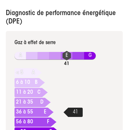
Diagnostic de performance énergétique
(DPE)
Gaz à effet de serre
A
G
< 5
A
6 à 10
B
11 à 20
C
21 à 35
D
36 à 55
E
56 à 80
F