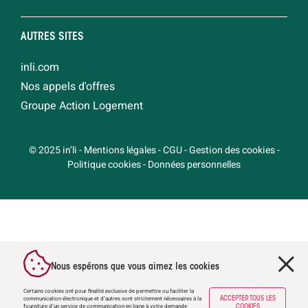
AUTRES SITES
inli.com
Nos appels d'offres
Groupe Action Logement
© 2025 in’li
-
Mentions légales
-
CGU
-
Gestion des cookies
-
Politique cookies
-
Données personnelles
Nous espérons que vous aimez les cookies
Certains cookies ont pour finalité exclusive de permettre ou faciliter la
communication électronique et d’autres sont strictement nécessaires à la
ACCEPTER TOUS LES
fourniture d’un service de communication en ligne à votre demande
COOKIES