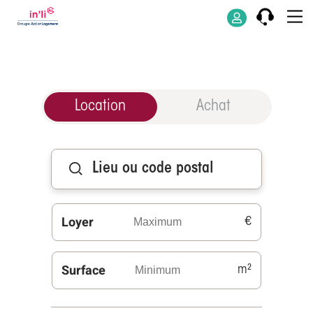
in'li : Logement 
Location
Achat
Loyer
€
Surface
m²