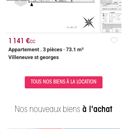
1 141 €
7
cc
Appartement . 3 pièces · 73.1 m²
S
Villeneuve st georges
V
TOUS NOS BIENS À LA LOCATION
Nos nouveaux biens
à l'achat