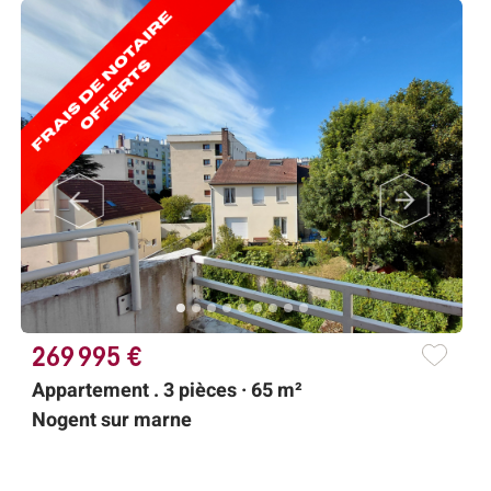
269 995 €
2
Appartement . 3 pièces · 65 m²
A
Nogent sur marne
I