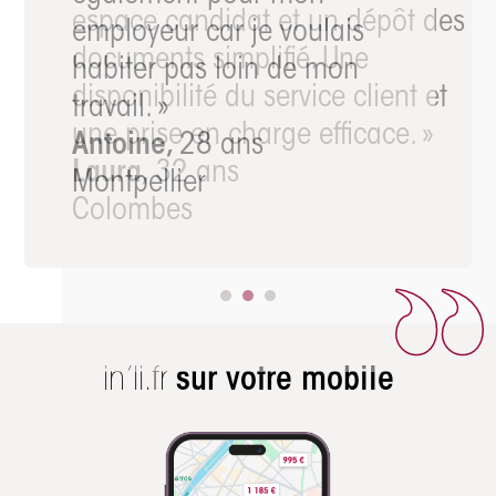
employeur car je voulais
habiter pas loin de mon
travail. »
Antoine,
28 ans
Montpellier
in’li.fr
sur votre mobile