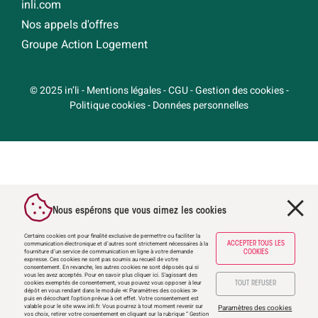
inli.com
Nos appels d'offres
Groupe Action Logement
© 2025 in’li
-
Mentions légales
-
CGU
-
Gestion des cookies
-
Politique cookies
-
Données personnelles
Nous espérons que vous aimez les cookies
Certains cookies ont pour finalité exclusive de permettre ou faciliter la
communication électronique et d’autres sont strictement nécessaires à la
ACCEPTER TOUS LES
fourniture d’un service de communication en ligne à votre demande
COOKIES
expresse. Ces cookies ne sont pas soumis au recueil de votre
consentement. En revanche, les autres cookies ne sont déposés qui si
vous les avez acceptés. Pour en savoir plus
cliquer ici
. S'agissant des
cookies exemptés de consentement, vous pouvez vous opposer à leur
TOUT REFUSER
dépôt en vous rendant dans le module ≪ Paramètres des cookies ≫
puis en décochant l'option prévue à cet effet. Votre consentement est
valable pour le site
www.inli.fr
. Vous pourrez à tout moment revenir sur
Paramètres des cookies
vos choix, retirer votre consentement en cliquant sur la rubrique “ Gestion