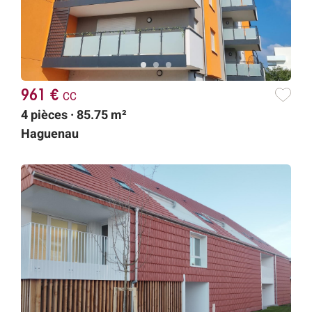
961 €
cc
4 pièces · 85.75 m²
Haguenau