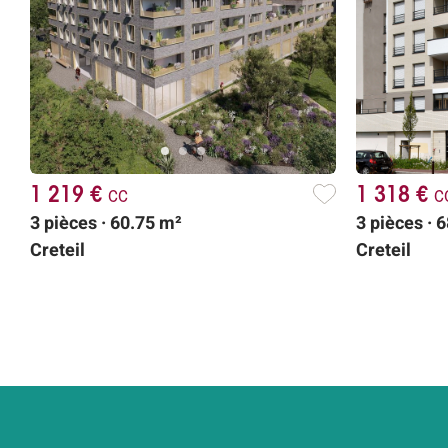
1 219 €
cc
1 318 €
c
3 pièces · 60.75 m²
3 pièces · 
Creteil
Creteil