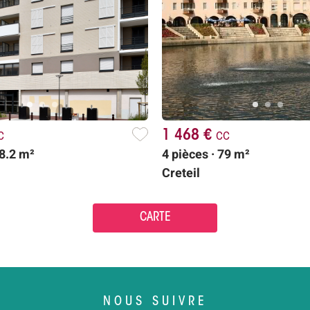
c
1 468 €
cc
68.2 m²
4 pièces · 79 m²
Creteil
CARTE
NOUS SUIVRE