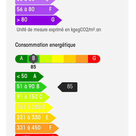
56 à 80
F
> 80
G
Unité de mesure exprimé en kgegCO2/m².an
Consommation energétique
A
G
< 50
A
51 à 90
B
91 à 150
C
151 à 230
D
231 à 330
E
331 à 450
F