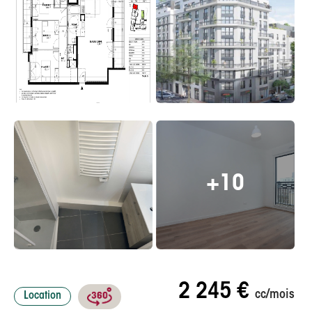
+10
2 245 €
cc/mois
Location