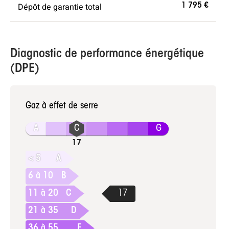
Dépôt de garantie total
1 795 €
Diagnostic de performance énergétique
(DPE)
Gaz à effet de serre
A
G
< 5
A
6 à 10
B
11 à 20
C
21 à 35
D
36 à 55
E