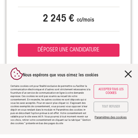
2 245 €
cc/mois
DÉPOSER UNE CANDIDATURE
Nous espérons que vous aimez les cookies
Ce bien est loué par
Certains cookies ont pour finalité exclusive de permettre ou faciliter la
communication électronique et d’autres sont strictement nécessaires à la
ACCEPTER TOUS LES
fourniture d’un service de communication en ligne à votre demande
COOKIES
expresse. Ces cookies ne sont pas soumis au recueil de votre
consentement. En revanche, les autres cookies ne sont déposés qui si
vous les avez acceptés. Pour en savoir plus
cliquer ici
. S'agissant des
cookies exemptés de consentement, vous pouvez vous opposer à leur
TOUT REFUSER
dépôt en vous rendant dans le module ≪ Paramètres des cookies ≫
puis en décochant l'option prévue à cet effet. Votre consentement est
valable pour le site
www.inli.fr
. Vous pourrez à tout moment revenir sur
Paramètres des cookies
vos choix, retirer votre consentement en cliquant sur la rubrique “ Gestion
des cookies ” présente en bas des pages du site