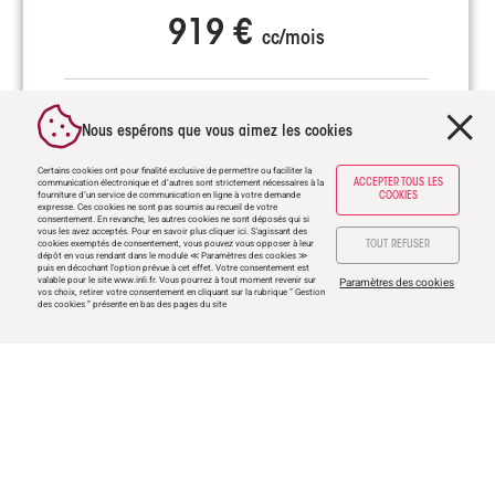
919 €
cc/mois
Nous espérons que vous aimez les cookies
DÉPOSER UNE CANDIDATURE
Certains cookies ont pour finalité exclusive de permettre ou faciliter la
communication électronique et d’autres sont strictement nécessaires à la
ACCEPTER TOUS LES
fourniture d’un service de communication en ligne à votre demande
COOKIES
expresse. Ces cookies ne sont pas soumis au recueil de votre
consentement. En revanche, les autres cookies ne sont déposés qui si
vous les avez acceptés. Pour en savoir plus
cliquer ici
. S'agissant des
cookies exemptés de consentement, vous pouvez vous opposer à leur
TOUT REFUSER
Ce bien est loué par
dépôt en vous rendant dans le module ≪ Paramètres des cookies ≫
puis en décochant l'option prévue à cet effet. Votre consentement est
valable pour le site
www.inli.fr
. Vous pourrez à tout moment revenir sur
Paramètres des cookies
vos choix, retirer votre consentement en cliquant sur la rubrique “ Gestion
des cookies ” présente en bas des pages du site