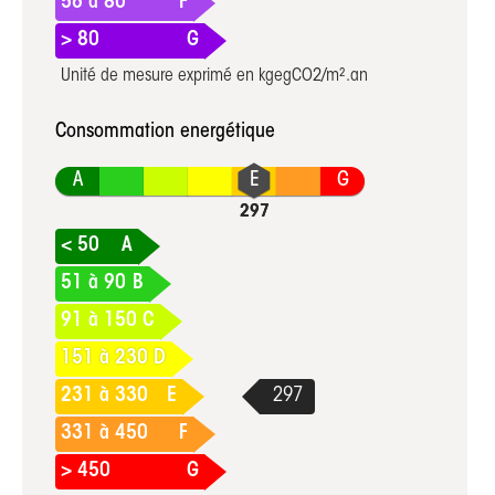
56 à 80
F
> 80
G
Unité de mesure exprimé en kgegCO2/m².an
Consommation energétique
A
G
< 50
A
51 à 90
B
91 à 150
C
151 à 230
D
231 à 330
E
331 à 450
F
> 450
G