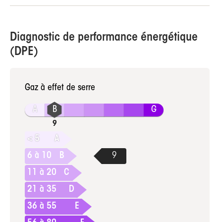
Diagnostic de performance énergétique
(DPE)
Gaz à effet de serre
A
G
< 5
A
6 à 10
B
11 à 20
C
21 à 35
D
36 à 55
E