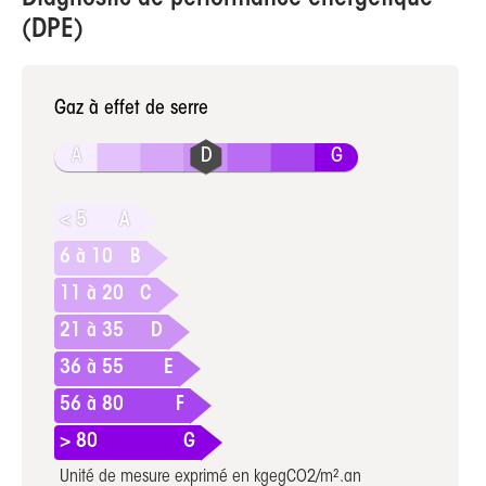
(DPE)
Gaz à effet de serre
A
G
< 5
A
6 à 10
B
11 à 20
C
21 à 35
D
36 à 55
E
56 à 80
F
> 80
G
Unité de mesure exprimé en kgegCO2/m².an