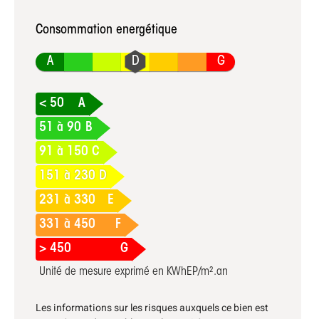
Consommation energétique
A
G
< 50
A
51 à 90
B
91 à 150
C
151 à 230
D
231 à 330
E
331 à 450
F
> 450
G
Unité de mesure exprimé en KWhEP/m².an
Les informations sur les risques auxquels ce bien est