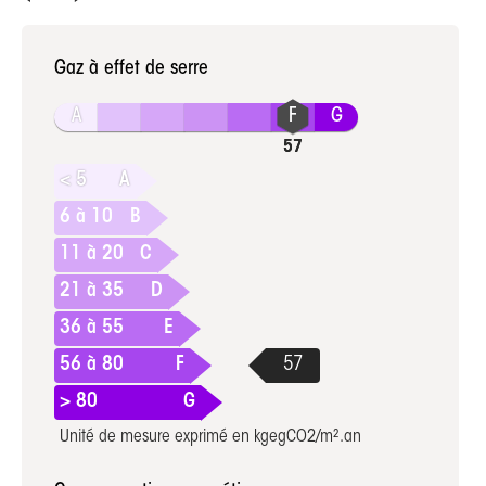
Gaz à effet de serre
A
G
< 5
A
6 à 10
B
11 à 20
C
21 à 35
D
36 à 55
E
56 à 80
F
> 80
G
Unité de mesure exprimé en kgegCO2/m².an