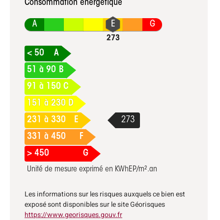
Consommation energétique
A
G
< 50
A
51 à 90
B
91 à 150
C
151 à 230
D
231 à 330
E
331 à 450
F
> 450
G
Unité de mesure exprimé en KWhEP/m².an
Les informations sur les risques auxquels ce bien est
exposé sont disponibles sur le site Géorisques
https://www.georisques.gouv.fr