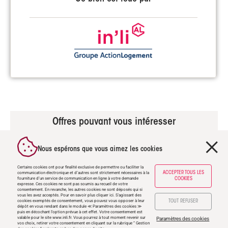
Offres pouvant vous intéresser
Nous espérons que vous aimez les cookies
Certains cookies ont pour finalité exclusive de permettre ou faciliter la
communication électronique et d’autres sont strictement nécessaires à la
ACCEPTER TOUS LES
fourniture d’un service de communication en ligne à votre demande
COOKIES
expresse. Ces cookies ne sont pas soumis au recueil de votre
consentement. En revanche, les autres cookies ne sont déposés qui si
vous les avez acceptés. Pour en savoir plus
cliquer ici
. S'agissant des
cookies exemptés de consentement, vous pouvez vous opposer à leur
TOUT REFUSER
dépôt en vous rendant dans le module ≪ Paramètres des cookies ≫
puis en décochant l'option prévue à cet effet. Votre consentement est
valable pour le site
www.inli.fr
. Vous pourrez à tout moment revenir sur
Paramètres des cookies
vos choix, retirer votre consentement en cliquant sur la rubrique “ Gestion