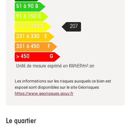
51 à 90
B
91 à 150
C
151 à 230
D
231 à 330
E
331 à 450
F
> 450
G
Unité de mesure exprimé en KWhEP/m².an
Les informations sur les risques auxquels ce bien est
exposé sont disponibles sur le site Géorisques
https://www.georisques.gouv.fr
Le quartier