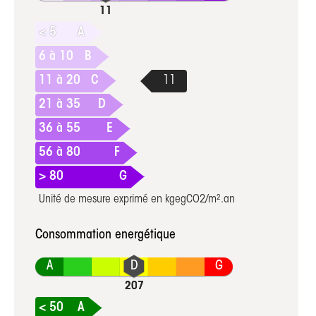
< 5
A
6 à 10
B
11 à 20
C
21 à 35
D
36 à 55
E
56 à 80
F
> 80
G
Unité de mesure exprimé en kgegCO2/m².an
Consommation energétique
A
G
< 50
A