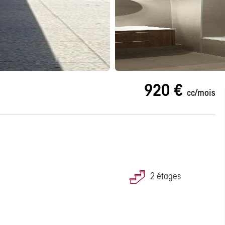
920 €
cc/mois
e
2 étages