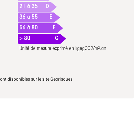
21 à 35
D
36 à 55
E
56 à 80
F
> 80
G
Unité de mesure exprimé en kgegCO2/m².an
ont disponibles sur le site Géorisques