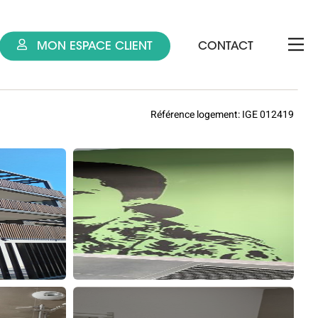
MON ESPACE CLIENT
CONTACT
MULHOUSE
Référence logement: IGE 012419