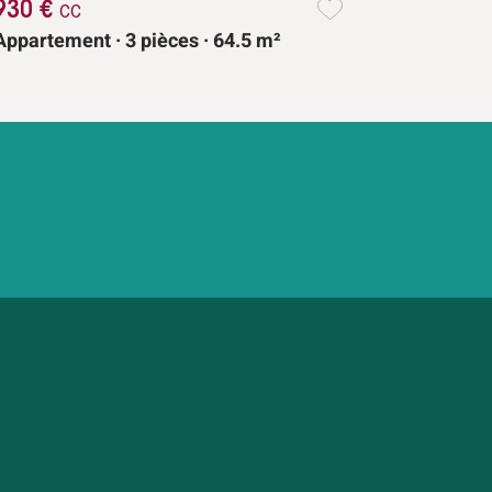
930 €
cc
Appartement · 3 pièces · 64.5 m²