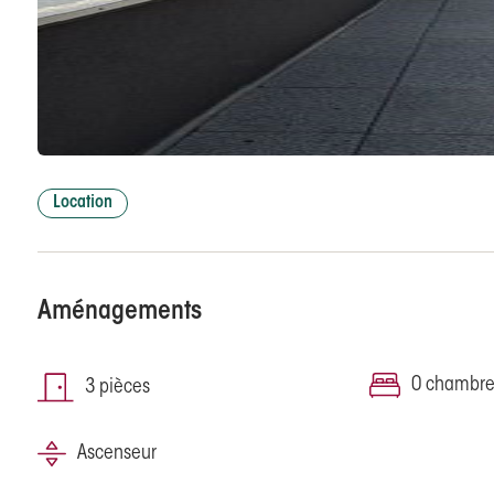
Location
Aménagements
0 chambr
3 pièces
Ascenseur