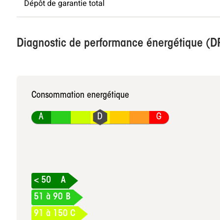
Dépôt de garantie total
Diagnostic de performance énergétique (D
Consommation energétique
A
G
< 50
A
51 à 90
B
91 à 150
C