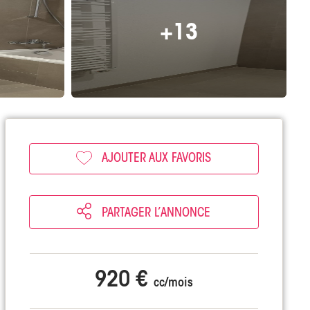
+13
AJOUTER AUX FAVORIS
PARTAGER L’ANNONCE
920 €
cc/mois