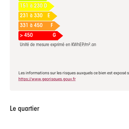
151 à 230
D
231 à 330
E
331 à 450
F
> 450
G
Unité de mesure exprimé en KWhEP/m².an
Les informations sur les risques auxquels ce bien est exposé s
https://www.georisques.gouv.fr
Le quartier