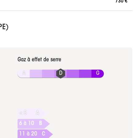
730 €
PE)
Gaz à effet de serre
A
G
< 5
A
6 à 10
B
11 à 20
C