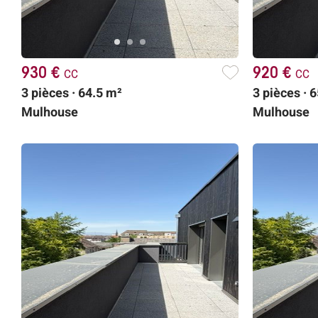
930 €
cc
920 €
cc
3 pièces · 64.5 m²
3 pièces · 
Mulhouse
Mulhouse