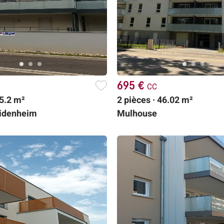
695 €
cc
45.2 m²
2 pièces · 46.02 m²
didenheim
Mulhouse