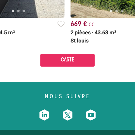
669 €
cc
64.5 m²
2 pièces · 43.68 m²
St louis
CARTE
NOUS SUIVRE