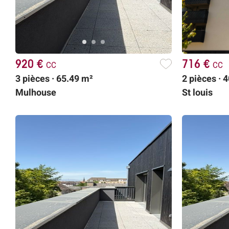
920 €
cc
716 €
cc
3 pièces · 65.49 m²
2 pièces · 
Mulhouse
St louis