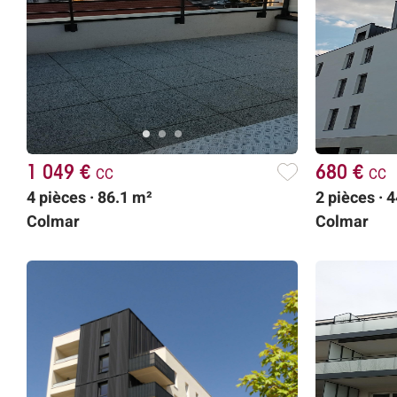
1 049 €
cc
680 €
cc
4 pièces · 86.1 m²
2 pièces · 
Colmar
Colmar