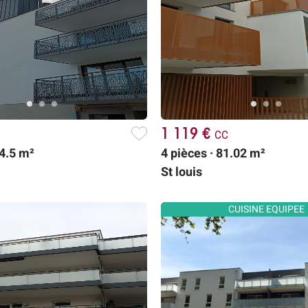
1 119 €
cc
44.5 m²
4 pièces · 81.02 m²
St louis
CUISINE EQUIPEE