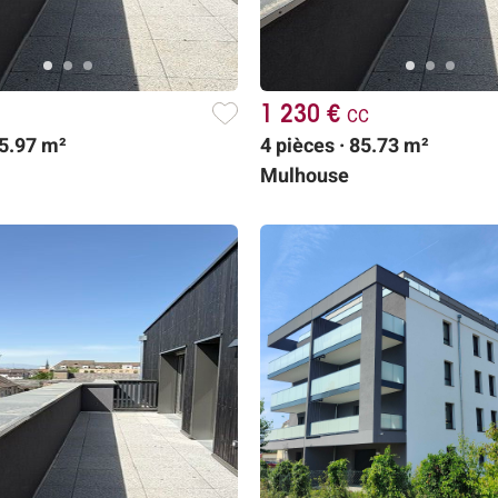
1 230 €
cc
65.97 m²
4 pièces · 85.73 m²
Mulhouse