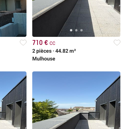
710 €
cc
2 pièces · 44.82 m²
Mulhouse