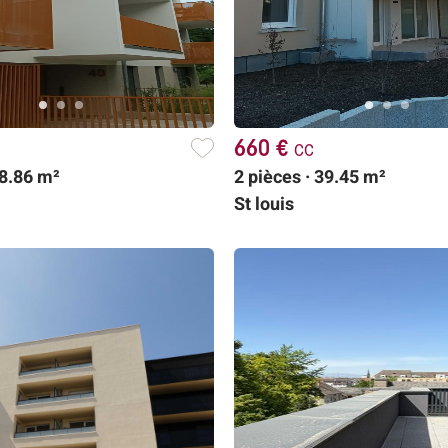
660 €
cc
38.86 m²
2 pièces · 39.45 m²
St louis