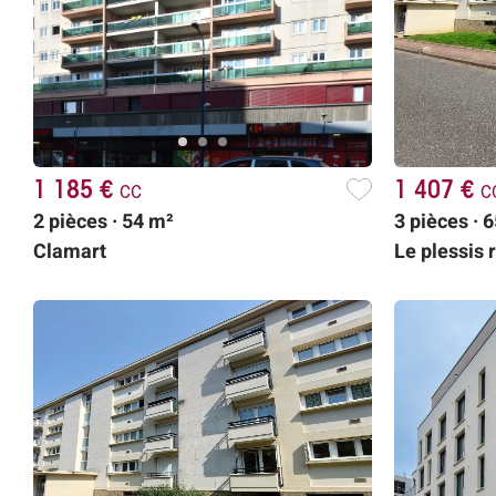
1 185 €
cc
1 407 €
c
2 pièces · 54 m²
3 pièces · 
Clamart
Le plessis 