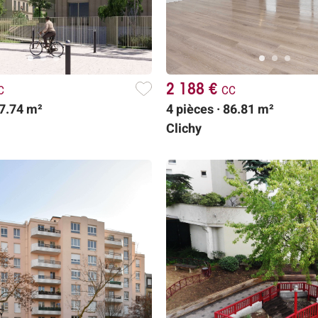
c
2 188 €
cc
97.74 m²
4 pièces · 86.81 m²
Clichy