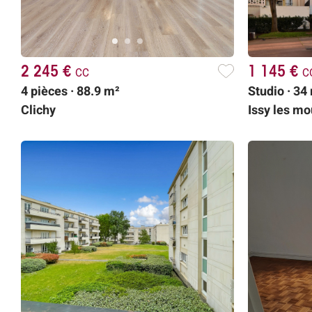
2 245 €
cc
1 145 €
c
4 pièces · 88.9 m²
Studio · 34
Clichy
Issy les m