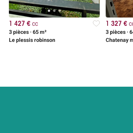
1 427 €
cc
1 327 €
c
3 pièces · 65 m²
3 pièces · 
Le plessis robinson
Chatenay 