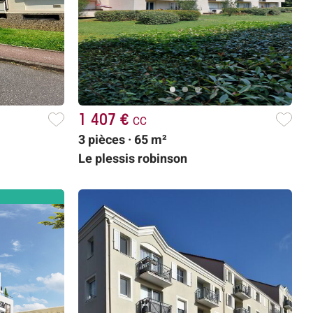
1 407 €
cc
3 pièces · 65 m²
Le plessis robinson