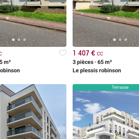
c
1 407 €
cc
65 m²
3 pièces · 65 m²
robinson
Le plessis robinson
Terrasse