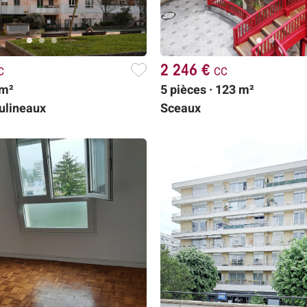
c
2 246 €
cc
 m²
5 pièces · 123 m²
oulineaux
Sceaux