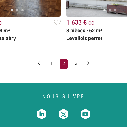
c
1 633 €
cc
64 m²
3 pièces · 62 m²
malabry
Levallois perret
1
2
3
NOUS SUIVRE