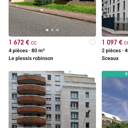
1 672 €
cc
1 097 €
c
4 pièces · 80 m²
2 pièces · 
Le plessis robinson
Sceaux
B