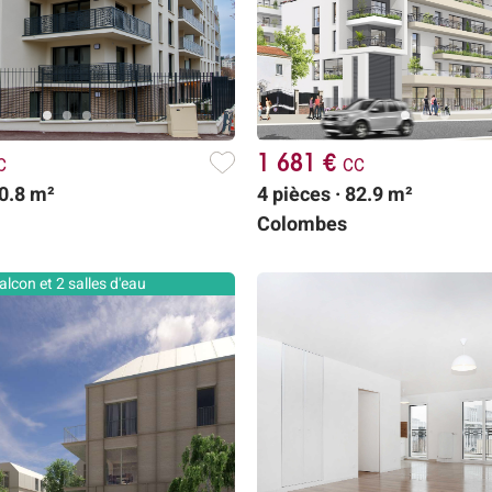
c
1 681 €
cc
40.8 m²
4 pièces · 82.9 m²
Colombes
alcon et 2 salles d'eau