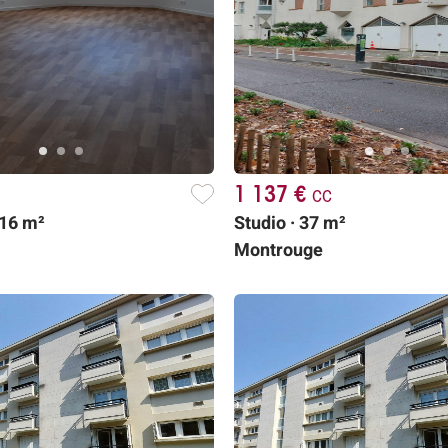
1 137 €
cc
.16 m²
Studio · 37 m²
Montrouge