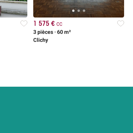
1 575 €
cc
3 pièces · 60 m²
Clichy