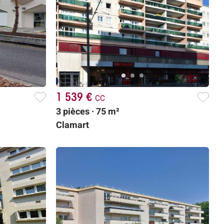
1 539 €
cc
3 pièces · 75 m²
Clamart