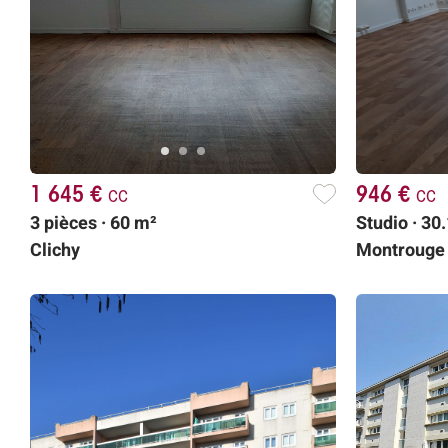
1 645 €
cc
946 €
cc
3 pièces · 60 m²
Studio · 30
Clichy
Montrouge