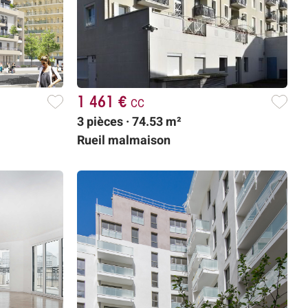
1 461 €
cc
3 pièces · 74.53 m²
Rueil malmaison