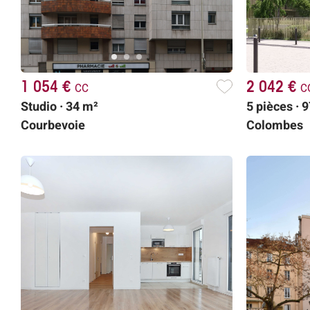
1 054 €
cc
2 042 €
c
Studio · 34 m²
5 pièces · 
Courbevoie
Colombes